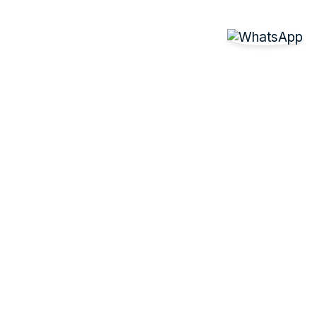
tandheelkundige zorg in een
rustige en ontspannen sfeer.
TMK DENTAL – Tandartspraktijk
Neem contact met ons op!
Prinses Irenelaan 90, 2404 BJ , Alphen aan
den Rijn
E-mail:
info@tmkdental.nl