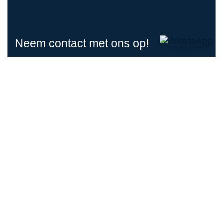
Neem contact met ons op!
Prinses Irenelaan 90, 2404 BJ , Alphen aan
den Rijn
E-mail:
info@tmkdental.nl
06 143 79 141
Praktijk
Algemene Behandelingen